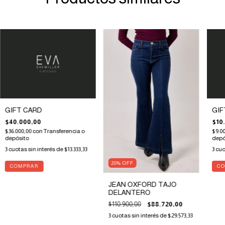
GIFT CARD
GIF
$40.000,00
$10
$36.000,00
con
Transferencia o
$9.0
depósito
depó
3
cuotas sin interés de
$13.333,33
3
cuo
20
%
OFF
JEAN OXFORD TAJO
DELANTERO
$110.900,00
$88.720,00
3
cuotas sin interés de
$29.573,33