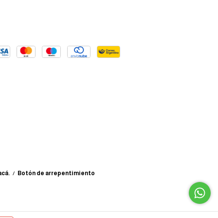
acá.
/
Botón de arrepentimiento