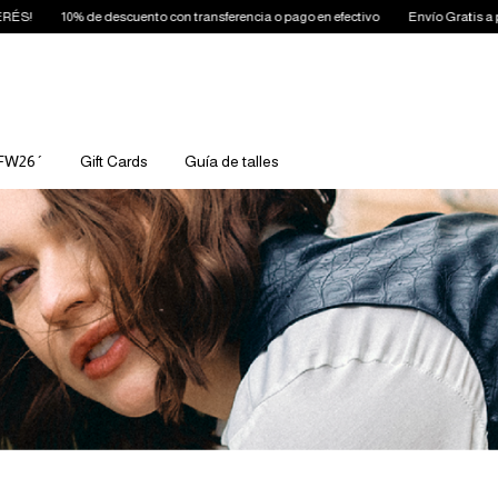
10% de descuento con transferencia o pago en efectivo
Envío Gratis a partir de
FW26´
Gift Cards
Guía de talles