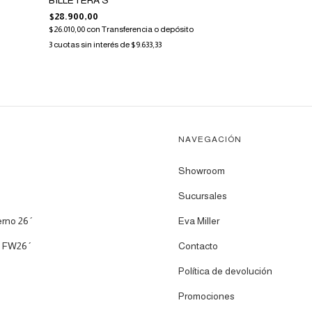
BILLETERA S
$28.900,00
$26.010,00
con
Transferencia o depósito
3
cuotas sin interés de
$9.633,33
NAVEGACIÓN
Showroom
Sucursales
erno 26´
Eva Miller
 FW26´
Contacto
Política de devolución
Promociones