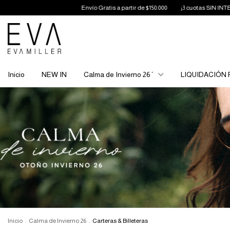
Envío Gratis a partir de $150.000
¡3 cuotas SIN INTERÉS!
Inicio
NEW IN
Calma de Invierno 26´
LIQUIDACIÓN 
Inicio
.
Calma de Invierno 26
.
Carteras & Billeteras