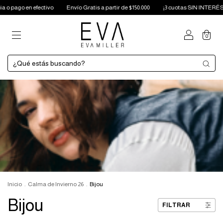
 pago en efectivo
Envío Gratis a partir de $150.000
¡3 cuotas SIN INTERÉS!
0
Inicio
.
Calma de Invierno 26
.
Bijou
Bijou
FILTRAR